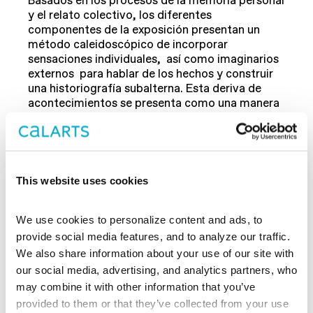
Basados en los procesos de la memoria personal
y el relato colectivo, los diferentes
componentes de la exposición presentan un
método caleidoscópico de incorporar
sensaciones individuales, así como imaginarios
externos para hablar de los hechos y construir
una historiografía subalterna. Esta deriva de
acontecimientos se presenta como una manera
de ratificar otras formas de pensamiento para
concebir la historia que no se corresponden con
una sucesión documental y lineal de los hechos.
This website uses cookies
Pancha, the Colorful Bird and the Shining
Snakeis organized by Ruth Estévez.
This exhibition is funded in part by The Andy
We use cookies to personalize content and ads, to 
Warhol Foundation for the Visual Arts and
provide social media features, and to analyze our traffic. 
the Secretaría de Relaciones Exteriores of
We also share information about your use of our site with 
Mexico. Special thanks to Labor gallery
in Mexico.
our social media, advertising, and analytics partners, who 
may combine it with other information that you’ve 
+++
provided to them or that they’ve collected from your use 